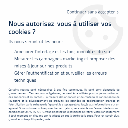
Livraison offerte en point relais à partir de 60 €
d'achats !
Continuer sans accepter
Nous autorisez-vous à utiliser vos
cookies ?
0
Ils nous seront utiles pour :
Améliorer l'interface et les fonctionnalités du site
Accueil
>
Vêtements
>
Tee-shirts
>
Polos
>
T-shirt Yonex Team
16863ex mixte - dark navy
Mesurer les campagnes marketing et proposer des
mises à jour sur nos produits
PROMO
-
5,10
€
Gérer l'authentification et surveiller les erreurs
techniques
Certains cookies sont nécessaires à des fins techniques, ils sont donc dispensés de
consentement. D'autres, non obligatoires, peuvent être utilisés pour la personnalisation
des annonces et du contenu, la mesure des annonces et du contenu, la connaissance de
l'audience et le développement de produits, les données de géolocalisation précises et
l'identification par le balayage de l'appareil, le stockage et/ou l'accès aux informations sur un
appareil. Si vous donnez votre consentement, celui-ci sera valable sur l’ensemble des sous-
domaines de SMASH SPORTS. Vous disposez de la possibilité de retirer votre consentement
à tout moment en cliquant sur le widget en bas à droite de la page. Pour en savoir plus,
consulter notre politique de cookie.