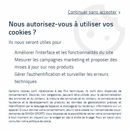
Livraison offerte en point relais à partir de 60 €
d'achats !
Continuer sans accepter
Nous autorisez-vous à utiliser vos
cookies ?
0
Ils nous seront utiles pour :
Améliorer l'interface et les fonctionnalités du site
Accueil
>
Nos marques
>
Yonex
>
Yonex Mavis 600
Mesurer les campagnes marketing et proposer des
mises à jour sur nos produits
NOUVEAU
PROMO
-
2,50
€
Gérer l'authentification et surveiller les erreurs
techniques
Certains cookies sont nécessaires à des fins techniques, ils sont donc dispensés de
consentement. D'autres, non obligatoires, peuvent être utilisés pour la personnalisation
des annonces et du contenu, la mesure des annonces et du contenu, la connaissance de
l'audience et le développement de produits, les données de géolocalisation précises et
l'identification par le balayage de l'appareil, le stockage et/ou l'accès aux informations sur un
appareil. Si vous donnez votre consentement, celui-ci sera valable sur l’ensemble des sous-
domaines de SMASH SPORTS. Vous disposez de la possibilité de retirer votre consentement
à tout moment en cliquant sur le widget en bas à droite de la page. Pour en savoir plus,
consulter notre politique de cookie.