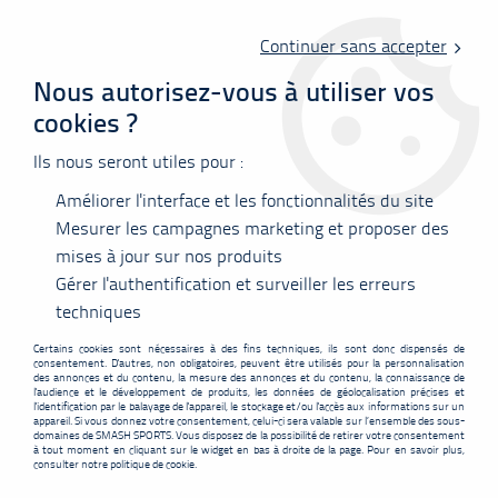
Livraison offerte en point relais à partir de 60 €
d'achats !
Continuer sans accepter
Nous autorisez-vous à utiliser vos
cookies ?
0
Ils nous seront utiles pour :
Améliorer l'interface et les fonctionnalités du site
Accueil
>
Nos marques
>
Yonex
>
Yonex Mavis 10
Mesurer les campagnes marketing et proposer des
mises à jour sur nos produits
PROMO
-
1
€
Gérer l'authentification et surveiller les erreurs
techniques
Certains cookies sont nécessaires à des fins techniques, ils sont donc dispensés de
consentement. D'autres, non obligatoires, peuvent être utilisés pour la personnalisation
des annonces et du contenu, la mesure des annonces et du contenu, la connaissance de
l'audience et le développement de produits, les données de géolocalisation précises et
l'identification par le balayage de l'appareil, le stockage et/ou l'accès aux informations sur un
appareil. Si vous donnez votre consentement, celui-ci sera valable sur l’ensemble des sous-
domaines de SMASH SPORTS. Vous disposez de la possibilité de retirer votre consentement
à tout moment en cliquant sur le widget en bas à droite de la page. Pour en savoir plus,
consulter notre politique de cookie.