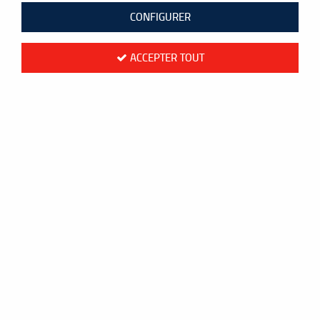
CONFIGURER
ACCEPTER TOUT
Yonex Mavis 10
8
,
50
€
TTC
au lieu de
9,50
€
Valable jusqu'à épuisement du stock
Réf. :
YM10