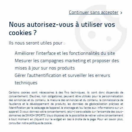
Livraison offerte en point relais à partir de 60 €
d'achats !
Continuer sans accepter
Nous autorisez-vous à utiliser vos
cookies ?
0
Ils nous seront utiles pour :
Améliorer l'interface et les fonctionnalités du site
Accueil
>
Accessoires
>
Accessoires
>
Textile
>
Poignet Eponge Yonex
Viktor Axelsen
Mesurer les campagnes marketing et proposer des
mises à jour sur nos produits
PROMO
-
1
€
Gérer l'authentification et surveiller les erreurs
techniques
Certains cookies sont nécessaires à des fins techniques, ils sont donc dispensés de
consentement. D'autres, non obligatoires, peuvent être utilisés pour la personnalisation
des annonces et du contenu, la mesure des annonces et du contenu, la connaissance de
l'audience et le développement de produits, les données de géolocalisation précises et
l'identification par le balayage de l'appareil, le stockage et/ou l'accès aux informations sur un
appareil. Si vous donnez votre consentement, celui-ci sera valable sur l’ensemble des sous-
domaines de SMASH SPORTS. Vous disposez de la possibilité de retirer votre consentement
à tout moment en cliquant sur le widget en bas à droite de la page. Pour en savoir plus,
consulter notre politique de cookie.