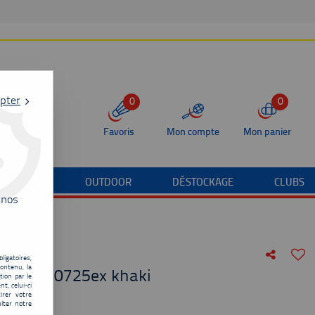
pter
0
0
Favoris
Mon compte
Mon panier
/TERRAIN
OUTDOOR
DÉSTOCKAGE
CLUBS
 nos
ligatoires,
ontenu, la
 élite 10725ex khaki
tion par le
t, celui-ci
irer votre
de
45,00
€
lter notre