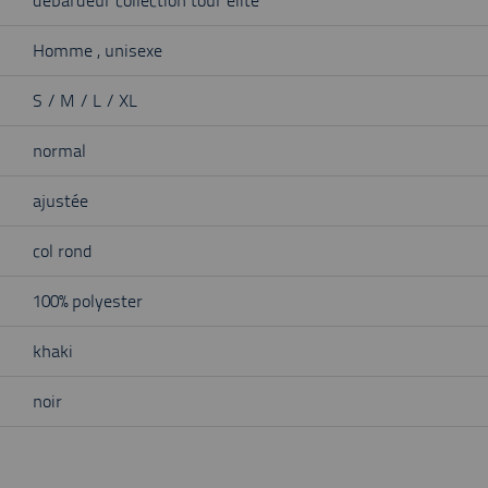
débardeur collection tour élite
Homme , unisexe
S / M / L / XL
normal
ajustée
col rond
100% polyester
khaki
noir