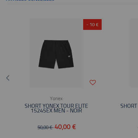
- 10 €
Yonex
SHORT YONEX TOUR ELITE
SHORT
15245EX MEN - NOIR
40,00 €
50,00 €