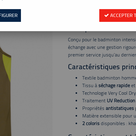
Valable jusqu'à épuisement
Réf. :
261-10725ex-191
FIGURER
ACCEPTER 
Débardeur Yonex Tour Elite 10725ex p
Pourquoi choisir ce d
Conçu pour le badminton intens
échange avec une gestion rigoure
premier service jusqu’au dernier
Caractéristiques prin
Textile badminton homm
Tissu à
séchage rapide
et
Technologie Very Cool Dry
Traitement
UV Reduction
Propriétés
antistatiques
Matière extensible pour 
2 coloris
disponibles : kha