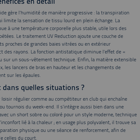
énéfices en détail
de gère l’humidité de manière progressive : la transpiration
i limite la sensation de tissu lourd en plein échange. La
bue à une température corporelle plus stable, utile lors des
pétées. Le traitement UV Reduction ajoute une couche de
ts proches de grandes baies vitrées ou en extérieur
ct des rayons. La fonction antistatique diminue l’effet de «
 ou sur un sous-vêtement technique. Enfin, la matière extensible
ux, les lancers de bras en hauteur et les changements de
ent sur les épaules.
t dans quelles situations ?
 loisir régulier comme au compétiteur en club qui enchaîne
ou tournois du week-end. Il s’intègre aussi bien dans une
avec un short sobre ou coloré pour un style moderne, technique
 l’inconfort lié à la chaleur ; en usage plus polyvalent, il trouve sa
préparation physique ou une séance de renforcement, afin de
e celles du court.