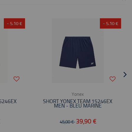
- 5.10 €
- 5.10 €
Yonex
5246EX
SHORT YONEX TEAM 15246EX
MEN - BLEU MARINE
€
39,90 €
45,00 €