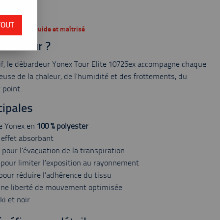
 du stock
TOUT
our un jeu fluide et maîtrisé
ébardeur ?
if, le débardeur Yonex Tour Elite 10725ex accompagne chaque
use de la chaleur, de l’humidité et des frottements, du
 point.
cipales
e Yonex en
100 % polyester
 effet absorbant
 pour l’évacuation de la transpiration
pour limiter l’exposition au rayonnement
pour réduire l’adhérence du tissu
une liberté de mouvement optimisée
ki et noir