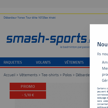
Débardeur Yonex Tour élite 10725ex khaki
Nous
Ils no
Amé
RAQUETTES
VOLANTS
VÊTEMENTS
CHAU
Mes
pro
Accueil
>
Vêtements
>
Tee-shirts
>
Polos
>
Débardeur Yonex To
Gér
PROMO
Certains c
peuvent ê
-
5,10
€
connaissan
balayage d
sera vala
consentem
politique d