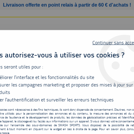
Livraison offerte en point relais à partir de 60 € d'achats !
Continuer sans acce
 autorisez-vous à utiliser vos cookies ?
us seront utiles pour :
liorer l'interface et les fonctionnalités du site
SSURES
BAGAGERIE
ACCESSOIRES
MATÉRIEL
urer les campagnes marketing et proposer des mises à jour sur
duits
ur élite 10725ex khaki
er l'authentification et surveiller les erreurs techniques
ookies sont nécessaires à des fins techniques, ils sont donc dispensés de consentement. D'autres, non ob
tre utilisés pour la personnalisation des annonces et du contenu, la mesure des annonces et du c
Débardeur Yonex Tour
ce de l'audience et le développement de produits, les données de géolocalisation précises et l'identifica
e l'appareil, le stockage et/ou l'accès aux informations sur un appareil. Si vous donnez votre consentemen
39
,
90
€
TTC
ble sur l’ensemble des sous-domaines de SMASH SPORTS. Vous disposez de la possibilité de ret
au lieu 
ent à tout moment en cliquant sur le widget en bas à droite de la page. Pour en savoir plus, consu
e cookie.