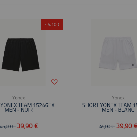
- 5.10 €
Yonex
Yonex
 YONEX TEAM 15246EX
SHORT YONEX TEAM 1
MEN - NOIR
MEN - BLANC
39,90 €
39,90 
45,00 €
45,00 €