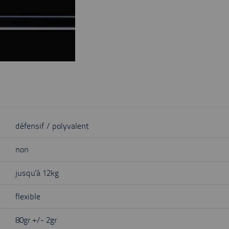
défensif / polyvalent
non
jusqu'à 12kg
flexible
80gr +/- 2gr