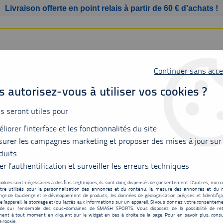
Livraison offerte en point relais à partir de 60 € d'achats !
Continuer sans acce
 autorisez-vous à utiliser vos cookies ?
us seront utiles pour :
liorer l'interface et les fonctionnalités du site
SSURES
BAGAGERIE
ACCESSOIRES
MATÉRIEL
urer les campagnes marketing et proposer des mises à jour sur
duits
er l'authentification et surveiller les erreurs techniques
ookies sont nécessaires à des fins techniques, ils sont donc dispensés de consentement. D'autres, non ob
tre utilisés pour la personnalisation des annonces et du contenu, la mesure des annonces et du c
Babolat Jetstream 80
ce de l'audience et le développement de produits, les données de géolocalisation précises et l'identifica
e l'appareil, le stockage et/ou l'accès aux informations sur un appareil. Si vous donnez votre consentemen
116
,
95
€
TTC
ble sur l’ensemble des sous-domaines de SMASH SPORTS. Vous disposez de la possibilité de ret
au lie
ent à tout moment en cliquant sur le widget en bas à droite de la page. Pour en savoir plus, consu
e cookie.