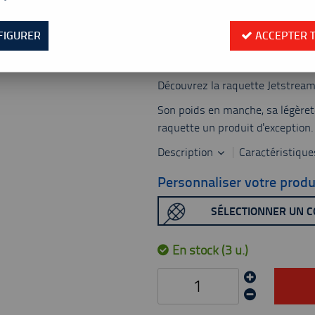
Valable jusqu'à épuisement
Réf. :
602474
FIGURER
ACCEPTER 
Vous êtes à la recherche d'une
nouvelle dimension du jeu : alliez
Découvrez la raquette Jetstream
Son poids en manche, sa légèreté
raquette un produit d'exception.
Description
Caractéristiqu
Personnaliser votre produ
SÉLECTIONNER UN 
En stock (3 u.)