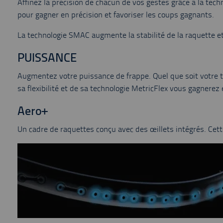
Affinez la précision de chacun de vos gestes grâce à la tec
pour gagner en précision et favoriser les coups gagnants.
La technologie SMAC augmente la stabilité de la raquette et r
PUISSANCE
Augmentez votre puissance de frappe. Quel que soit votre ty
sa flexibilité et de sa technologie MetricFlex vous gagnerez
Aero+
Un cadre de raquettes conçu avec des œillets intégrés. Cette