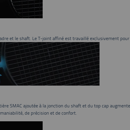
cadre et le shaft. Le T-joint affiné est travaillé exclusivement p
ère SMAC ajoutée à la jonction du shaft et du top cap augmente la 
maniabilité, de précision et de confort.