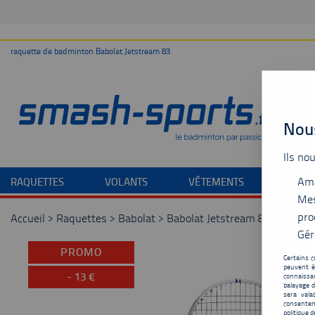
raquette de badminton Babolat Jetstream 83
Nous
Ils no
Amé
RAQUETTES
VOLANTS
VÊTEMENTS
CHAU
Mes
pro
Accueil
>
Raquettes
>
Babolat
>
Babolat Jetstream 80
Gér
PROMO
Certains c
peuvent ê
-
13
€
connaissan
balayage d
sera vala
consentem
politique d