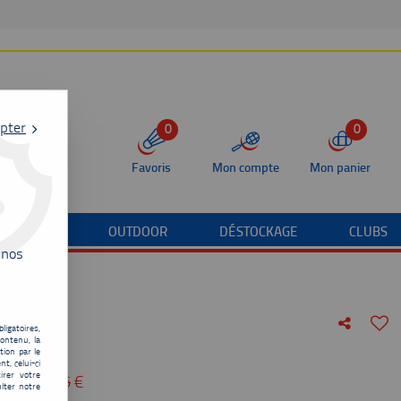
pter
0
0
Favoris
Mon compte
Mon panier
/TERRAIN
OUTDOOR
DÉSTOCKAGE
CLUBS
 nos
ligatoires,
ontenu, la
tion par le
t, celui-ci
irer votre
u de
129,95
€
lter notre