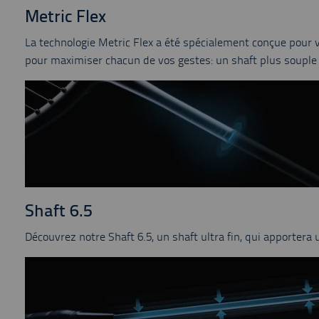
Metric Flex
La technologie Metric Flex a été spécialement conçue pour vous
pour maximiser chacun de vos gestes: un shaft plus souple 
Shaft 6.5
Découvrez notre Shaft 6.5, un shaft ultra fin, qui apporter