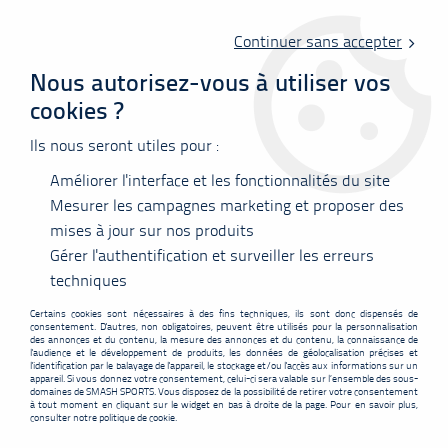
Livraison offerte en point relais à partir de 60 €
d'achats !
Continuer sans accepter
Nous autorisez-vous à utiliser vos
cookies ?
0
Ils nous seront utiles pour :
Améliorer l'interface et les fonctionnalités du site
Accueil
>
Raquettes
>
Fukuda
>
Fukuda Aero 20 Nano Ultra
Mesurer les campagnes marketing et proposer des
mises à jour sur nos produits
PROMO
-
24
€
Gérer l'authentification et surveiller les erreurs
techniques
Certains cookies sont nécessaires à des fins techniques, ils sont donc dispensés de
consentement. D'autres, non obligatoires, peuvent être utilisés pour la personnalisation
des annonces et du contenu, la mesure des annonces et du contenu, la connaissance de
l'audience et le développement de produits, les données de géolocalisation précises et
l'identification par le balayage de l'appareil, le stockage et/ou l'accès aux informations sur un
appareil. Si vous donnez votre consentement, celui-ci sera valable sur l’ensemble des sous-
domaines de SMASH SPORTS. Vous disposez de la possibilité de retirer votre consentement
à tout moment en cliquant sur le widget en bas à droite de la page. Pour en savoir plus,
consulter notre politique de cookie.