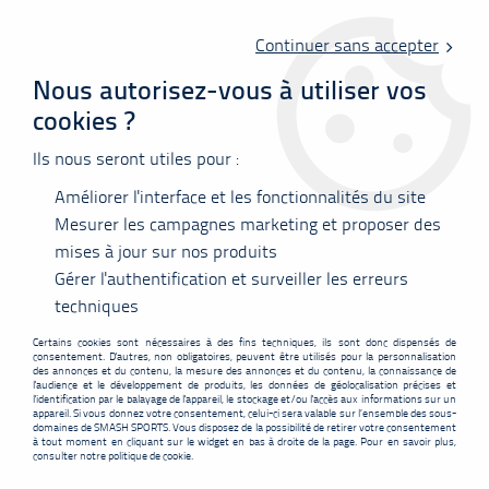
Livraison offerte en point relais à partir de 60 €
d'achats !
Continuer sans accepter
Nous autorisez-vous à utiliser vos
cookies ?
0
Ils nous seront utiles pour :
Améliorer l'interface et les fonctionnalités du site
Accueil
>
Nos marques
>
Victor
>
VICTOR THRUSTER Ryuga Metallic C
Mesurer les campagnes marketing et proposer des
mises à jour sur nos produits
PROMO
-
39,80
€
Gérer l'authentification et surveiller les erreurs
techniques
Certains cookies sont nécessaires à des fins techniques, ils sont donc dispensés de
consentement. D'autres, non obligatoires, peuvent être utilisés pour la personnalisation
des annonces et du contenu, la mesure des annonces et du contenu, la connaissance de
l'audience et le développement de produits, les données de géolocalisation précises et
l'identification par le balayage de l'appareil, le stockage et/ou l'accès aux informations sur un
appareil. Si vous donnez votre consentement, celui-ci sera valable sur l’ensemble des sous-
domaines de SMASH SPORTS. Vous disposez de la possibilité de retirer votre consentement
à tout moment en cliquant sur le widget en bas à droite de la page. Pour en savoir plus,
consulter notre politique de cookie.