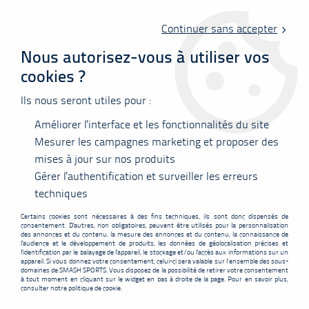
Livraison offerte en point relais à partir de 60 €
d'achats !
Continuer sans accepter
Nous autorisez-vous à utiliser vos
cookies ?
0
Ils nous seront utiles pour :
Améliorer l'interface et les fonctionnalités du site
Accueil
>
Volants
>
Victor 3000 Platin
Mesurer les campagnes marketing et proposer des
mises à jour sur nos produits
PROMO
-
2,05
€
Gérer l'authentification et surveiller les erreurs
techniques
Certains cookies sont nécessaires à des fins techniques, ils sont donc dispensés de
consentement. D'autres, non obligatoires, peuvent être utilisés pour la personnalisation
des annonces et du contenu, la mesure des annonces et du contenu, la connaissance de
l'audience et le développement de produits, les données de géolocalisation précises et
l'identification par le balayage de l'appareil, le stockage et/ou l'accès aux informations sur un
appareil. Si vous donnez votre consentement, celui-ci sera valable sur l’ensemble des sous-
domaines de SMASH SPORTS. Vous disposez de la possibilité de retirer votre consentement
à tout moment en cliquant sur le widget en bas à droite de la page. Pour en savoir plus,
consulter notre politique de cookie.