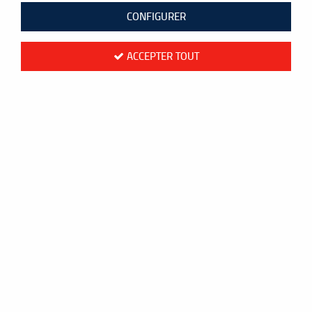
CONFIGURER
ACCEPTER TOUT
Victor 3000 Platin
14
,
90
€
TTC
au lieu de
16,95
€
Valable jusqu'à épuisement du stock
Réf. :
VG3000