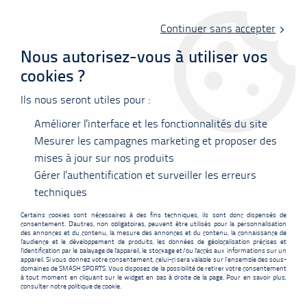
Livraison offerte en point relais à partir de 60 €
d'achats !
Continuer sans accepter
Nous autorisez-vous à utiliser vos
cookies ?
0
Ils nous seront utiles pour :
Améliorer l'interface et les fonctionnalités du site
Accueil
>
Vêtements
>
Jupes
>
Short Victor Lady R-04200 A ( blanc )
Mesurer les campagnes marketing et proposer des
mises à jour sur nos produits
PROMO
-
6,75
€
Gérer l'authentification et surveiller les erreurs
techniques
Certains cookies sont nécessaires à des fins techniques, ils sont donc dispensés de
consentement. D'autres, non obligatoires, peuvent être utilisés pour la personnalisation
des annonces et du contenu, la mesure des annonces et du contenu, la connaissance de
l'audience et le développement de produits, les données de géolocalisation précises et
l'identification par le balayage de l'appareil, le stockage et/ou l'accès aux informations sur un
appareil. Si vous donnez votre consentement, celui-ci sera valable sur l’ensemble des sous-
domaines de SMASH SPORTS. Vous disposez de la possibilité de retirer votre consentement
à tout moment en cliquant sur le widget en bas à droite de la page. Pour en savoir plus,
consulter notre politique de cookie.