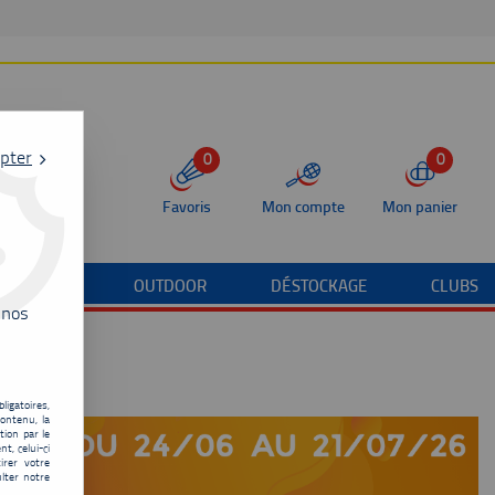
pter
0
0
Favoris
Mon compte
Mon panier
/TERRAIN
OUTDOOR
DÉSTOCKAGE
CLUBS
 nos
ligatoires,
ontenu, la
tion par le
t, celui-ci
irer votre
lter notre