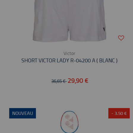
Victor
SHORT VICTOR LADY R-04200 A ( BLANC )
29,90 €
36,65 €
NOUVEAU
- 3.50 €