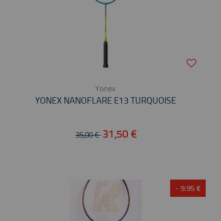
Yonex
YONEX NANOFLARE E13 TURQUOISE
31,50 €
35,00 €
- 9.95 €