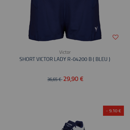
Victor
SHORT VICTOR LADY R-04200 B ( BLEU )
29,90 €
36,65 €
- 9.10 €