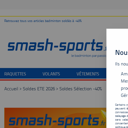
Retrouvez tous vos articles badminton soldés à -40%
Nous
Ils no
Amé
RAQUETTES
VOLANTS
VÊTEMENTS
CHAU
Mes
pro
Accueil
>
Soldes ETE 2026
>
Soldes Sélection -40%
Gér
Certains c
peuvent ê
connaissan
balayage d
sera vala
consentem
politique d