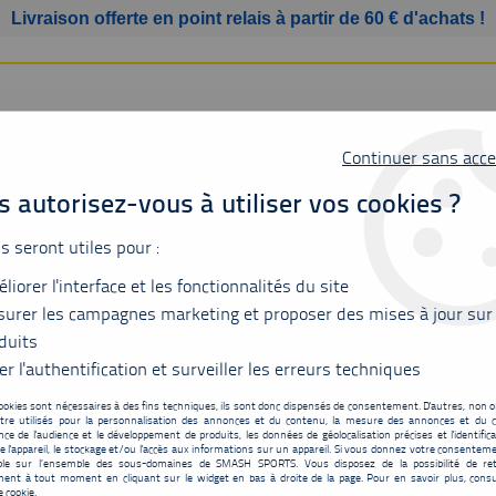
Livraison offerte en point relais à partir de 60 € d'achats !
Continuer sans acce
 autorisez-vous à utiliser vos cookies ?
us seront utiles pour :
liorer l'interface et les fonctionnalités du site
SSURES
BAGAGERIE
ACCESSOIRES
MATÉRIEL
urer les campagnes marketing et proposer des mises à jour sur
duits
er l'authentification et surveiller les erreurs techniques
Soldes Sélection -40%
ookies sont nécessaires à des fins techniques, ils sont donc dispensés de consentement. D'autres, non ob
tre utilisés pour la personnalisation des annonces et du contenu, la mesure des annonces et du c
ce de l'audience et le développement de produits, les données de géolocalisation précises et l'identifica
e l'appareil, le stockage et/ou l'accès aux informations sur un appareil. Si vous donnez votre consentemen
ble sur l’ensemble des sous-domaines de SMASH SPORTS. Vous disposez de la possibilité de ret
ent à tout moment en cliquant sur le widget en bas à droite de la page. Pour en savoir plus, consu
e cookie.