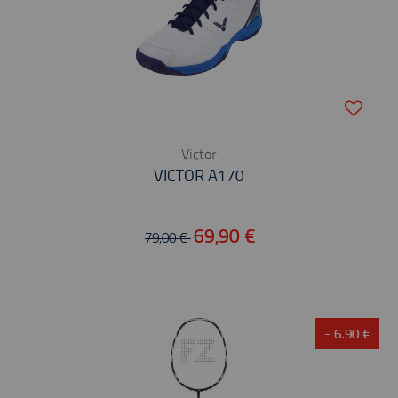
Victor
VICTOR A170
69,90 €
79,00 €
- 6.90 €