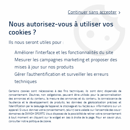
Livraison offerte en point relais à partir de 60 €
d'achats !
Continuer sans accepter
Nous autorisez-vous à utiliser vos
cookies ?
0
Ils nous seront utiles pour :
Améliorer l'interface et les fonctionnalités du site
Accueil
>
Vêtements
>
Tee-shirts
>
Polos
>
T-shirt Junior Yonex Team
16862ex mixte - citron
Mesurer les campagnes marketing et proposer des
mises à jour sur nos produits
PROMO
-
5,10
€
Gérer l'authentification et surveiller les erreurs
techniques
Certains cookies sont nécessaires à des fins techniques, ils sont donc dispensés de
consentement. D'autres, non obligatoires, peuvent être utilisés pour la personnalisation
des annonces et du contenu, la mesure des annonces et du contenu, la connaissance de
l'audience et le développement de produits, les données de géolocalisation précises et
l'identification par le balayage de l'appareil, le stockage et/ou l'accès aux informations sur un
appareil. Si vous donnez votre consentement, celui-ci sera valable sur l’ensemble des sous-
domaines de SMASH SPORTS. Vous disposez de la possibilité de retirer votre consentement
à tout moment en cliquant sur le widget en bas à droite de la page. Pour en savoir plus,
consulter notre politique de cookie.