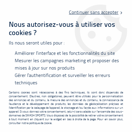
Livraison offerte en point relais à partir de 60 €
d'achats !
Continuer sans accepter
Nous autorisez-vous à utiliser vos
cookies ?
0
Ils nous seront utiles pour :
Améliorer l'interface et les fonctionnalités du site
Accueil
>
Vêtements
>
Tee-shirts
>
Polos
>
T-Shirt VICTOR Asia Series
T 51001 TD G
Mesurer les campagnes marketing et proposer des
mises à jour sur nos produits
PROMO
-
5,05
€
Gérer l'authentification et surveiller les erreurs
techniques
Certains cookies sont nécessaires à des fins techniques, ils sont donc dispensés de
consentement. D'autres, non obligatoires, peuvent être utilisés pour la personnalisation
des annonces et du contenu, la mesure des annonces et du contenu, la connaissance de
l'audience et le développement de produits, les données de géolocalisation précises et
l'identification par le balayage de l'appareil, le stockage et/ou l'accès aux informations sur un
appareil. Si vous donnez votre consentement, celui-ci sera valable sur l’ensemble des sous-
domaines de SMASH SPORTS. Vous disposez de la possibilité de retirer votre consentement
à tout moment en cliquant sur le widget en bas à droite de la page. Pour en savoir plus,
consulter notre politique de cookie.