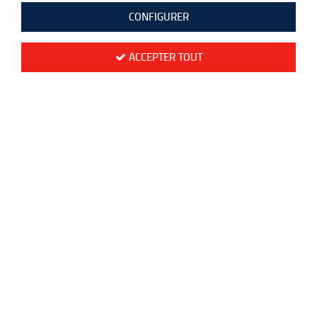
CONFIGURER
ACCEPTER TOUT
Forza Hybrid 5000
21
,
95
€
TTC
au lieu de
26,95
€
Valable jusqu'à épuisement du stock
Réf. :
FZH5000