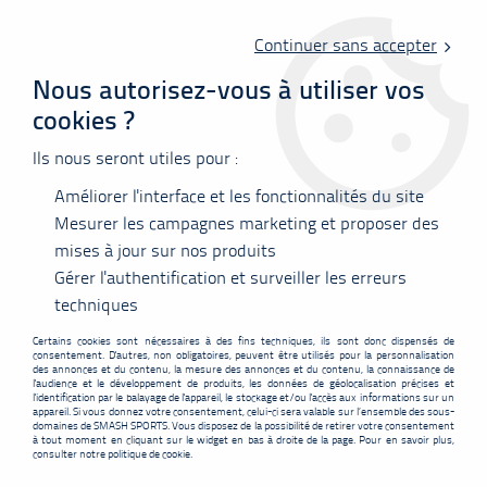
Livraison offerte en point relais à partir de 60 €
d'achats !
Continuer sans accepter
Nous autorisez-vous à utiliser vos
cookies ?
0
Ils nous seront utiles pour :
Améliorer l'interface et les fonctionnalités du site
Accueil
>
Nos marques
>
Babolat
>
Forza Hybrid 5000
Mesurer les campagnes marketing et proposer des
mises à jour sur nos produits
NOUVEAU
PROMO
-
5
€
Gérer l'authentification et surveiller les erreurs
techniques
Certains cookies sont nécessaires à des fins techniques, ils sont donc dispensés de
consentement. D'autres, non obligatoires, peuvent être utilisés pour la personnalisation
des annonces et du contenu, la mesure des annonces et du contenu, la connaissance de
l'audience et le développement de produits, les données de géolocalisation précises et
l'identification par le balayage de l'appareil, le stockage et/ou l'accès aux informations sur un
appareil. Si vous donnez votre consentement, celui-ci sera valable sur l’ensemble des sous-
domaines de SMASH SPORTS. Vous disposez de la possibilité de retirer votre consentement
à tout moment en cliquant sur le widget en bas à droite de la page. Pour en savoir plus,
consulter notre politique de cookie.