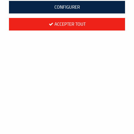
65 articles sur
199
CONFIGURER
ACCEPTER TOUT
NOUVEAU
- 5.10 €
Yonex
T-SHIRT YONEX TEAM 16862EX MIXTE -
TURQUOISE
39,90 €
45,00 €