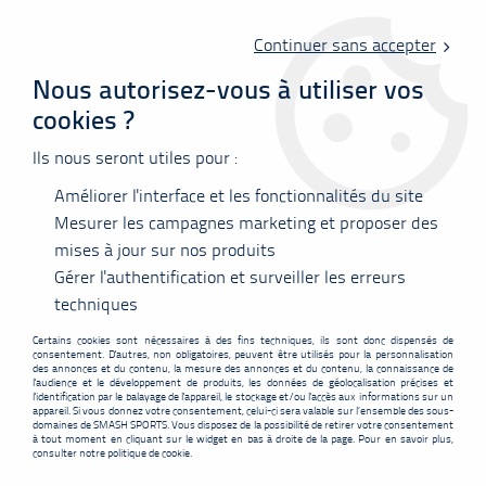
Livraison offerte en point relais à partir de 60 €
d'achats !
Continuer sans accepter
Nous autorisez-vous à utiliser vos
cookies ?
0
Ils nous seront utiles pour :
Améliorer l'interface et les fonctionnalités du site
Accueil
>
Vêtements
>
Tee-shirts
>
Polos
Mesurer les campagnes marketing et proposer des
mises à jour sur nos produits
Gérer l'authentification et surveiller les erreurs
POLOS
techniques
Certains cookies sont nécessaires à des fins techniques, ils sont donc dispensés de
consentement. D'autres, non obligatoires, peuvent être utilisés pour la personnalisation
des annonces et du contenu, la mesure des annonces et du contenu, la connaissance de
l'audience et le développement de produits, les données de géolocalisation précises et
l'identification par le balayage de l'appareil, le stockage et/ou l'accès aux informations sur un
appareil. Si vous donnez votre consentement, celui-ci sera valable sur l’ensemble des sous-
FILTRER
domaines de SMASH SPORTS. Vous disposez de la possibilité de retirer votre consentement
à tout moment en cliquant sur le widget en bas à droite de la page. Pour en savoir plus,
consulter notre politique de cookie.