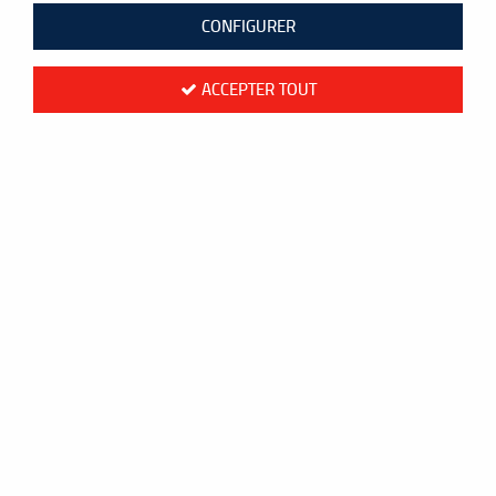
65 articles sur
199
CONFIGURER
ACCEPTER TOUT
NOUVEAU
- 5.10 €
Yonex
T-SHIRT YONEX TEAM 16862EX MIXTE -
TURQUOISE
39,90 €
45,00 €