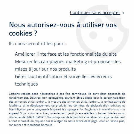
Livraison offerte en point relais à partir de 60 €
d'achats !
Continuer sans accepter
Nous autorisez-vous à utiliser vos
cookies ?
0
Ils nous seront utiles pour :
Améliorer l'interface et les fonctionnalités du site
Accueil
>
Vêtements
>
Tee-shirts
>
Polos
Mesurer les campagnes marketing et proposer des
mises à jour sur nos produits
Gérer l'authentification et surveiller les erreurs
POLOS
techniques
Certains cookies sont nécessaires à des fins techniques, ils sont donc dispensés de
consentement. D'autres, non obligatoires, peuvent être utilisés pour la personnalisation
des annonces et du contenu, la mesure des annonces et du contenu, la connaissance de
l'audience et le développement de produits, les données de géolocalisation précises et
l'identification par le balayage de l'appareil, le stockage et/ou l'accès aux informations sur un
appareil. Si vous donnez votre consentement, celui-ci sera valable sur l’ensemble des sous-
FILTRER
domaines de SMASH SPORTS. Vous disposez de la possibilité de retirer votre consentement
à tout moment en cliquant sur le widget en bas à droite de la page. Pour en savoir plus,
consulter notre politique de cookie.